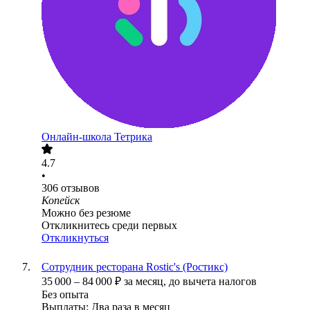
Онлайн-школа Тетрика
4.7
•
306
отзывов
Копейск
Можно без резюме
Откликнитесь среди первых
Откликнуться
Сотрудник ресторана Rostic's (Ростикс)
35 000
–
84 000
₽
за месяц,
до вычета налогов
Без опыта
Выплаты: Два раза в месяц