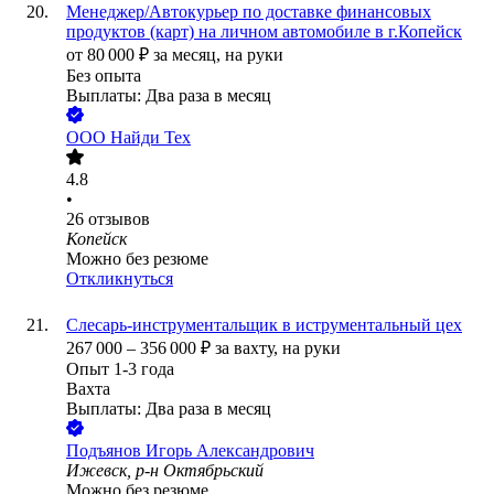
Менеджер/Автокурьер по доставке финансовых
продуктов (карт) на личном автомобиле в г.Копейск
от
80 000
₽
за месяц,
на руки
Без опыта
Выплаты: Два раза в месяц
ООО
Найди Тех
4.8
•
26
отзывов
Копейск
Можно без резюме
Откликнуться
Слесарь-инструментальщик в иструментальный цех
267 000
–
356 000
₽
за вахту,
на руки
Опыт 1-3 года
Вахта
Выплаты: Два раза в месяц
Подъянов Игорь Александрович
Ижевск, р-н Октябрьский
Можно без резюме