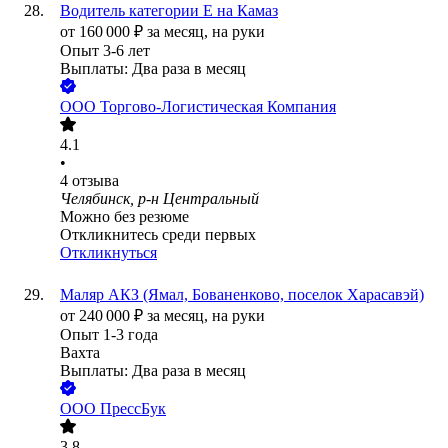
Водитель категории Е на Камаз
от
160 000
₽
за месяц,
на руки
Опыт 3-6 лет
Выплаты: Два раза в месяц
ООО
Торгово-Логистическая Компания
4.1
•
4
отзыва
Челябинск, р-н Центральный
Можно без резюме
Откликнитесь среди первых
Откликнуться
Маляр АКЗ (Ямал, Бованенково, поселок Харасавэй)
от
240 000
₽
за месяц,
на руки
Опыт 1-3 года
Вахта
Выплаты: Два раза в месяц
ООО
ПрессБук
3.8