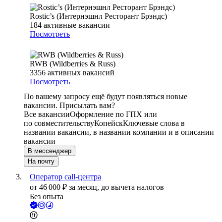
Rostic’s (Интернэшнл Ресторант Брэндс)
184
активные вакансии
Посмотреть
RWB (Wildberries & Russ)
3356
активных вакансий
Посмотреть
По вашему запросу ещё будут появляться новые
вакансии. Присылать вам?
Все вакансии
Оформление по ГПХ или
по совместительству
Копейск
Ключевые слова в
названии вакансии, в названии компании и в описании
вакансии
В мессенджер
На почту
Оператор call-центра
от
46 000
₽
за месяц,
до вычета налогов
Без опыта