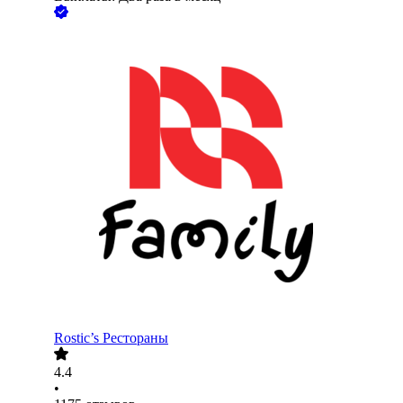
Rostic’s Рестораны
4.4
•