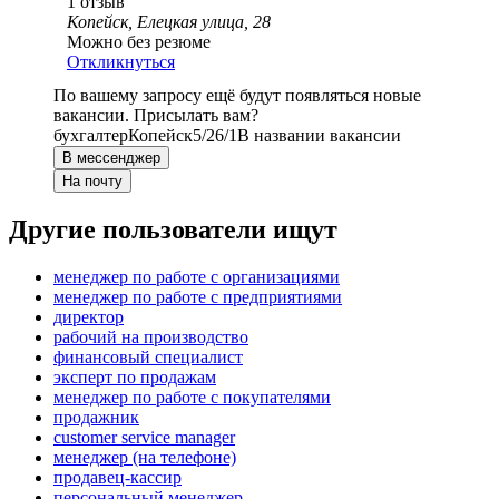
1
отзыв
Копейск, Елецкая улица, 28
Можно без резюме
Откликнуться
По вашему запросу ещё будут появляться новые
вакансии. Присылать вам?
бухгалтер
Копейск
5/2
6/1
В названии вакансии
В мессенджер
На почту
Другие пользователи ищут
менеджер по работе с организациями
менеджер по работе с предприятиями
директор
рабочий на производство
финансовый специалист
эксперт по продажам
менеджер по работе с покупателями
продажник
customer service manager
менеджер (на телефоне)
продавец-кассир
персональный менеджер