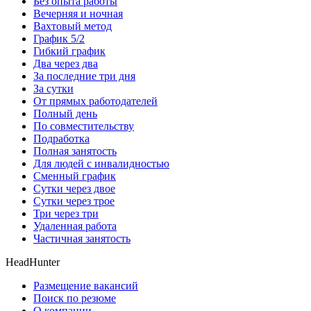
Без опыта работы
Вечерняя и ночная
Вахтовый метод
График 5/2
Гибкий график
Два через два
За последние три дня
За сутки
От прямых работодателей
Полный день
По совместительству
Подработка
Полная занятость
Для людей с инвалидностью
Сменный график
Сутки через двое
Сутки через трое
Три через три
Удаленная работа
Частичная занятость
HeadHunter
Размещение вакансий
Поиск по резюме
О компании