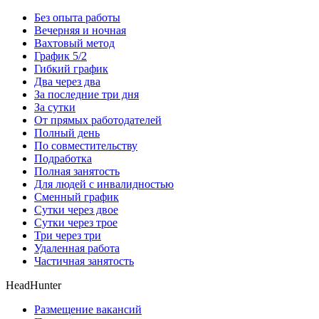
Без опыта работы
Вечерняя и ночная
Вахтовый метод
График 5/2
Гибкий график
Два через два
За последние три дня
За сутки
От прямых работодателей
Полный день
По совместительству
Подработка
Полная занятость
Для людей с инвалидностью
Сменный график
Сутки через двое
Сутки через трое
Три через три
Удаленная работа
Частичная занятость
HeadHunter
Размещение вакансий