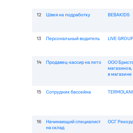
12
Швея на подработку
BEBAKIDS
13
Персональный водитель
LIVE GROU
14
Продавец-кассир на лето
ООО Бристо
магазинов,
в магазине
15
Сотрудник бассейна
TERMOLAN
16
Начинающий специалист
ОСГ Рекор
на склад