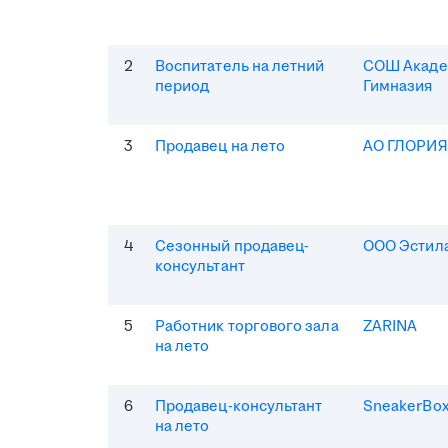
2
Воспитатель на летний
СОШ Акаде
период
Гимназия
3
Продавец на лето
АО ГЛОРИ
4
Сезонный продавец-
ООО Эстила
консультант
5
Работник торгового зала
ZARINA
на лето
6
Продавец-консультант
SneakerBo
на лето