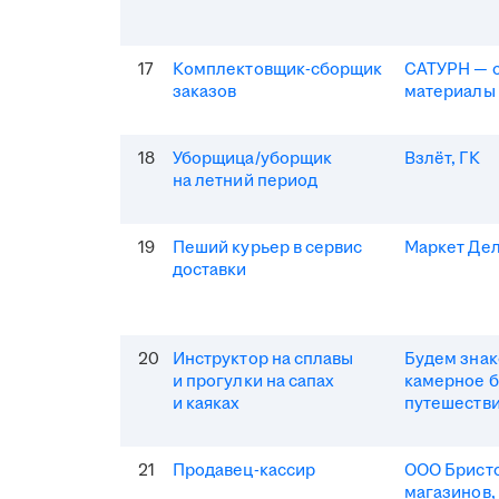
17
Комплектовщик-сборщик
САТУРН — 
заказов
материалы
18
Уборщица/уборщик
Взлёт, ГК
на летний период
19
Пеший курьер в сервис
Маркет Де
доставки
20
Инструктор на сплавы
Будем зна
и прогулки на сапах
камерное 
и каяках
путешеств
21
Продавец-кассир
ООО Бристо
магазинов,