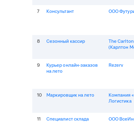
7
Консультант
ООО Футур
8
Сезонный кассир
The Carlto
(Карлтон М
9
Курьер онлайн-заказов
Rezerv
на лето
10
Маркировщик на лето
Компания «
Логистика
11
Специалист склада
ООО ВсеИн