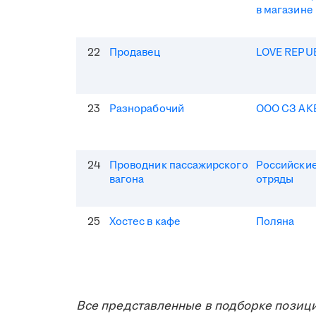
в магазине
22
Продавец
LOVE REPU
23
Разнорабочий
ООО СЗ АК
24
Проводник пассажирского
Российские
вагона
отряды
25
Хостес в кафе
Поляна
Все представленные в подборке позици