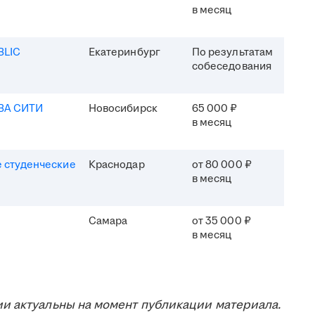
в месяц
BLIC
Екатеринбург
По результатам
собеседования
ВА СИТИ
Новосибирск
65 000 ₽
в месяц
 студенческие
Краснодар
от 80 000 ₽
в месяц
Самара
от 35 000 ₽
в месяц
и актуальны на момент публикации материала.