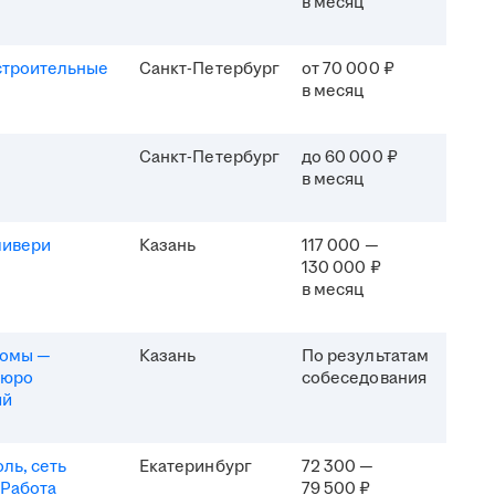
в месяц
строительные
Санкт-Петербург
от 70 000 ₽
в месяц
Санкт-Петербург
до 60 000 ₽
в месяц
ливери
Казань
117 000 —
130 000 ₽
в месяц
комы —
Казань
По результатам
бюро
собеседования
ий
ль, сеть
Екатеринбург
72 300 —
 Работа
79 500 ₽