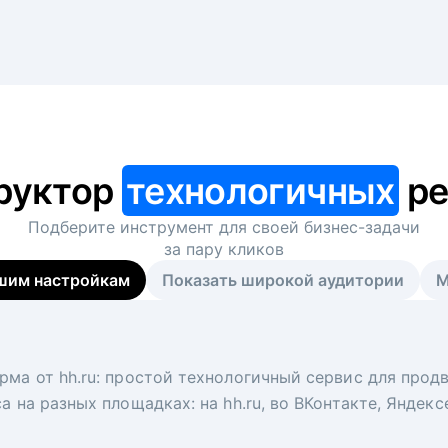
руктор
технологичных
ре
Подберите инструмент для своей
бизнес-задачи
за пару кликов
шим настройкам
Показать широкой аудитории
М
я
 рекрутер
рма от hh.ru: простой технологичный сервис для прод
 для вакансий на главной странице hh.ru. Увеличивает
под ключ. Решите, сколько кандидатов и когда вам нуж
а на разных площадках: на hh.ru, во ВКонтакте, Яндек
ологи, рекрутеры и проектные менеджеры hh.ru с цел
тов