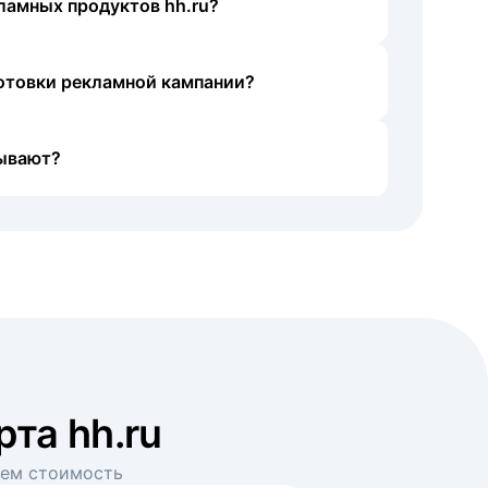
ламных продуктов hh.ru?
готовки рекламной кампании?
ывают?
рта hh.ru
аем стоимость