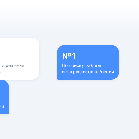
№1
йти решение
По поиску работы
са
и сотрудников в России
ий