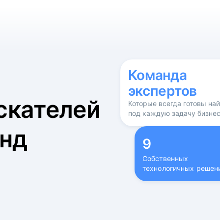
б
Команда
экспертов
скателей
Которые всегда готовы на
под каждую задачу бизне
нд
9
Собственных
технологичных решен