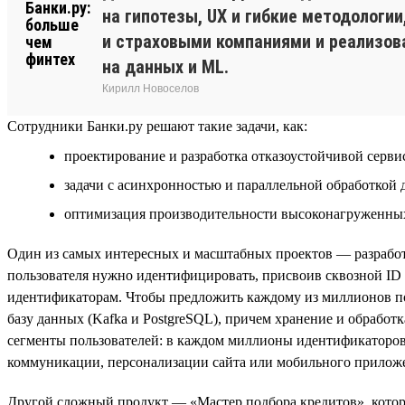
на гипотезы, UX и гибкие методологи
и страховыми компаниями и реализова
на данных и ML.
Кирилл Новоселов
Сотрудники Банки.ру решают такие задачи, как:
проектирование и разработка отказоустойчивой серви
задачи с асинхронностью и параллельной обработкой 
оптимизация производительности высоконагруженных 
Один из самых интересных и масштабных проектов — разработ
пользователя нужно идентифицировать, присвоив сквозной ID 
идентификаторам. Чтобы предложить каждому из миллионов п
базу данных (Kafka и PostgreSQL), причем хранение и обрабо
сегменты пользователей: в каждом миллионы идентификаторов
коммуникации, персонализации сайта или мобильного приложе
Другой сложный продукт — «Мастер подбора кредитов», которы