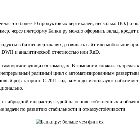
 сейчас это более 10 продуктовых вертикалей, несколько ЦОД и 
ер, через платформу Банки.ру можно оформить вклад, кредит и
родукты в бизнес-вертикалях, развивать сайт или мобильное пр
, DWH и аналитической отчетностью или RnD.
 самоорганизующихся командах. В компании сложилась зрелая к
и, непрерывный релизный цикл с автоматизированным развертыв
ановый рефакторинг. С 2011 года команды используют гибкие ме
ационально.
 с гибридной инфраструктурой на основе собственных и облачн
ые задачи по развитию стабильности и отказоустойчивости.