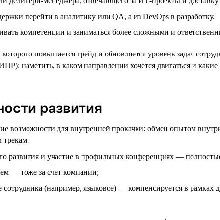
ли деливери-менеджера, отвечающего за ИТ-проекты и доставку 
держки перейти в аналитику или QA, а из DevOps в разработку.
вать компетенции и заниматься более сложными и ответственн
 которого повышается грейд и обновляется уровень задач сотру
ИПР): наметить, в каком направлении хочется двигаться и какие
ности развития
шие возможности для внутренней прокачки: обмен опытом внутр
 трекам:
го развития и участие в профильных конференциях — полностью
лем — тоже за счет компании;
е сотрудника (например, языковое) — компенсируется в рамках