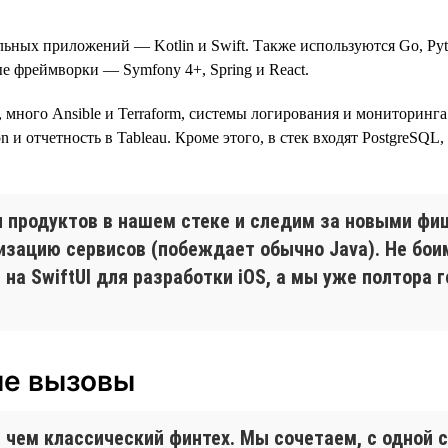
ильных приложений — Kotlin и Swift. Также используются Go, Py
нные фреймворки — Symfony 4+, Spring и React.
ого Ansible и Terraform, системы логирования и мониторинга Logs
n и отчетность в Tableau. Кроме этого, в стек входят PostgreSQL
продуктов в нашем стеке и следим за новыми фи
изацию сервисов (побеждает обычно Java). Не бои
а SwiftUI для разработки iOS, а мы уже полтора г
ые вызовы
 чем классический финтех. Мы сочетаем, с одной 