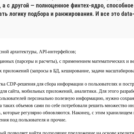
и, а с другой — полноценное финтех-ядро, способн
ть логику подбора и ранжирования. И все это data-
сной архитектуры, API-интерфейсов;
данных (парсеры и расчеты), с применением математических и в
приложений (запросы в БД, кеширование, задачи масштабирова
ка CDP-решения для сбора информации о пользователях и постр
для сайта, мобильных приложений, аналитики. Для этого разра
ользователей персонально полезную информацию, нужно сохран
тка таких объемов сами по себе потребовали решить множество 
, которые регулярно обновляются. Наконец, с этим хранилищем
ния под пользователя и прочие.
й позволяет найти подходящее предложение на основе кредитно