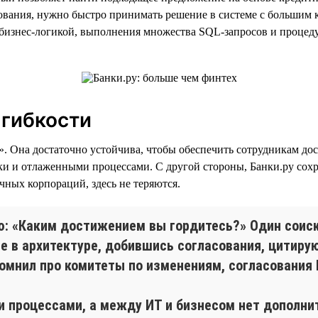
ования, нужно быстро принимать решение в системе с большим ко
 бизнес-логикой, выполнения множества SQL-запросов и процеду
 гибкости
». Она достаточно устойчива, чтобы обеспечить сотрудникам до
ки и отлаженными процессами. С другой стороны, Банки.ру сохра
чных корпораций, здесь не теряются.
ю: «Каким достижением вы гордитесь?» Один соиск
е в архитектуре, добившись согласования, цитирую:
помнил про комитеты по изменениям, согласования И
и процессами, а между ИТ и бизнесом нет дополнит